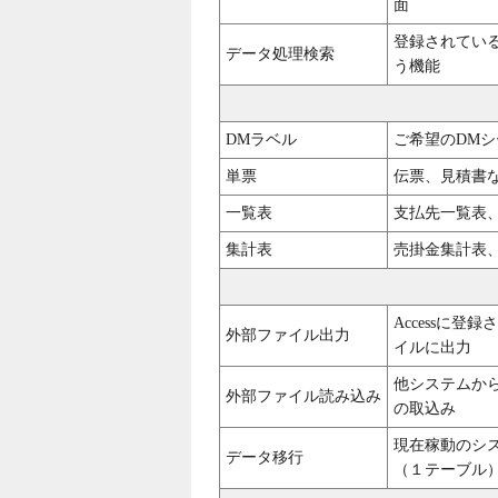
面
登録されてい
データ処理検索
う機能
DMラベル
ご希望のDM
単票
伝票、見積書
一覧表
支払先一覧表
集計表
売掛金集計表
Accessに登
外部ファイル出力
イルに出力
他システムから出
外部ファイル読み込み
の取込み
現在稼動のシス
データ移行
（１テーブル