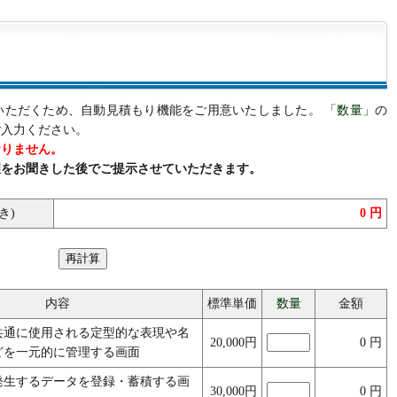
いただくため、自動見積もり機能をご用意いたしました。
「数量」
の
ご入力ください。
おりません。
望をお聞きした後でご提示させていただきます。
き)
0
円
内容
標準単価
数量
金額
共通に使用される定型的な表現や名
20,000円
0
円
どを一元的に管理する画面
発生するデータを登録・蓄積する画
30,000円
0
円