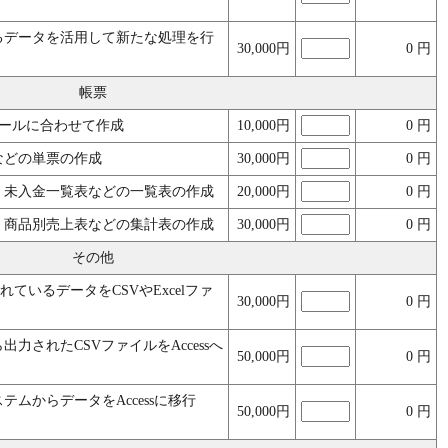
るデータを活用して新たな処理を行
30,000円
0
円
帳票
シールに合わせて作成
10,000円
0
円
などの単票の作成
30,000円
0
円
、未入金一覧表などの一覧表の作成
20,000円
0
円
、商品別売上表などの集計表の作成
30,000円
0
円
その他
録されているデータをCSVやExcelファ
30,000円
0
円
力されたCSVファイルをAccessへ
50,000円
0
円
テムからデータをAccessに移行
50,000円
0
円
）